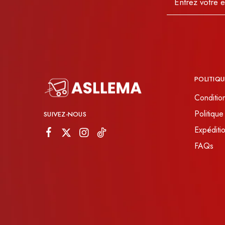
JOURNEYS
MISS CHIC COUTURE
INARA
POLITIQU
Conditio
Politique
SUIVEZ-NOUS
Expéditio
FAQs