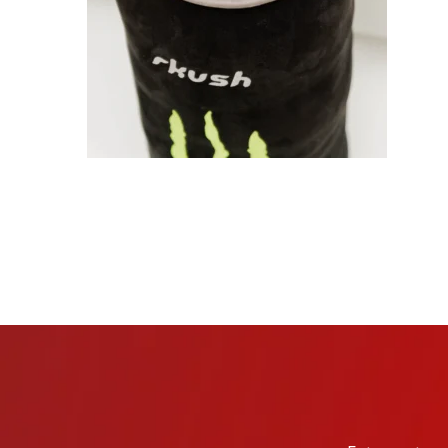
TARKIBA
TO7FA
TANIT
TAKALIDNA
ROOTS
RAWNAQ
GANGNAM STORE
PERLES UNIVERS
MIZAM
FRAMELAB