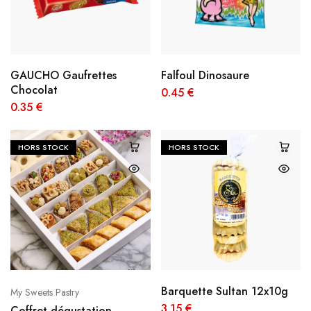
GAUCHO Gaufrettes
Falfoul Dinosaure
Chocolat
0.45
€
0.35
€
HORS STOCK
HORS STOCK
Barquette Sultan 12x10g
My Sweets Pastry
3.15
€
Coffret dégustation