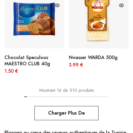
Chocolat Speculoos
Nwasser WARDA 500g
MAESTRO CLUB 40g
3.99
€
1.50
€
Montrant
16
de
510
produits
Charger Plus De
Plongez au cœur des saveurs authentiques de la Tunisie