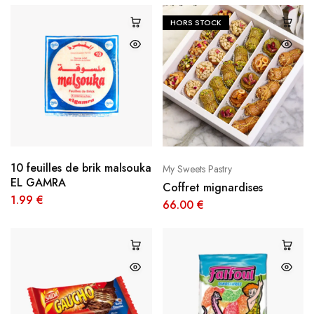
HORS STOCK
10 feuilles de brik malsouka
My Sweets Pastry
EL GAMRA
Coffret mignardises
1.99
€
66.00
€