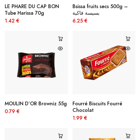
LE PHARE DU CAP BON
Bsissa fruits secs 500g –
Tube Harissa 70g
بسيسة فاكية
1.42
€
6.25
€
MOULIN D’OR Browniz 55g
Fourré Biscuits Fourré
Chocolat
0.79
€
1.99
€