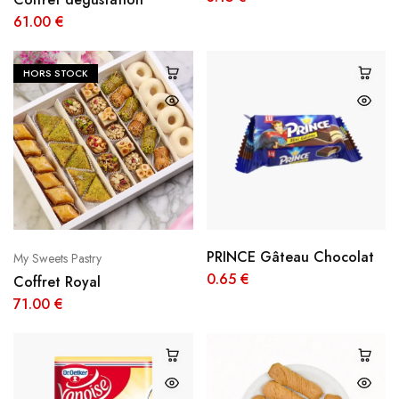
61.00
€
HORS STOCK
PRINCE Gâteau Chocolat
My Sweets Pastry
0.65
€
Coffret Royal
71.00
€