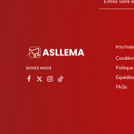
JOURNEYS
MISS CHIC COUTURE
INARA
POLITIQU
Conditio
Politique
SUIVEZ-NOUS
Expéditio
FAQs