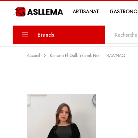
ARTISANAT
GASTRONO
Asllema
Brands
KARINA
Accueil
Kimono El Qalb Yachak Noir – RAWNAQ
PETIT SAVOIR
MAWLETY
THE DATE
MY SWEETS PASTRY
MY STORY COSMETICS
ZIN