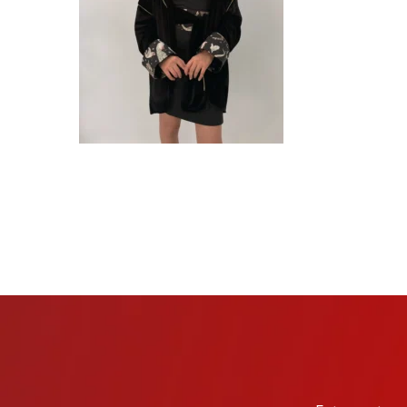
TARKIBA
TO7FA
TANIT
TAKALIDNA
ROOTS
RAWNAQ
GANGNAM STORE
PERLES UNIVERS
MIZAM
FRAMELAB