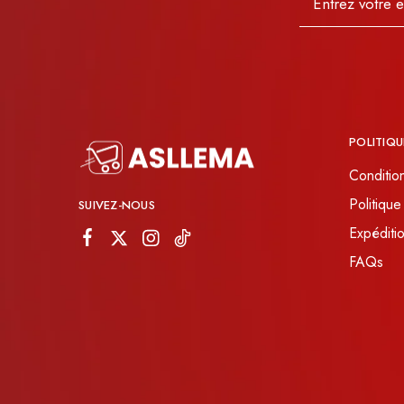
JOURNEYS
MISS CHIC COUTURE
INARA
POLITIQU
Conditio
Politique
SUIVEZ-NOUS
Expéditio
FAQs