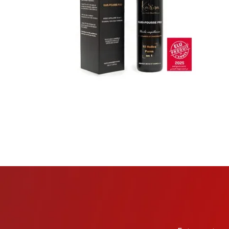
TARKIBA
TO7FA
TANIT
TAKALIDNA
ROOTS
RAWNAQ
GANGNAM STORE
PERLES UNIVERS
MIZAM
FRAMELAB