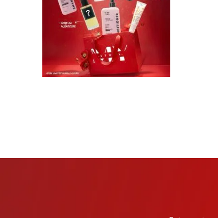
TARKIBA
TO7FA
TANIT
TAKALIDNA
ROOTS
RAWNAQ
GANGNAM STORE
PERLES UNIVERS
MIZAM
FRAMELAB