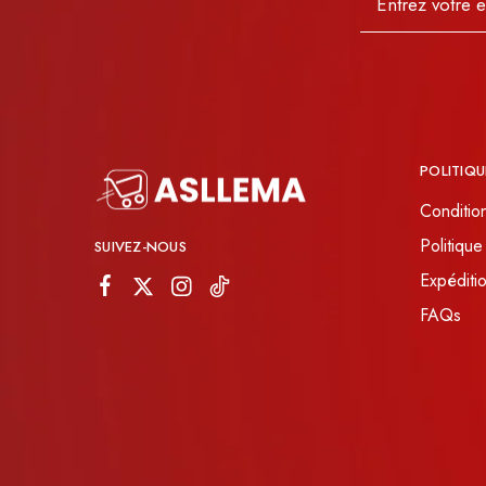
JOURNEYS
MISS CHIC COUTURE
INARA
POLITIQU
Conditio
Politique
SUIVEZ-NOUS
Expéditio
FAQs