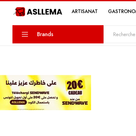
ARTISANAT
GASTRONO
Asllema
Brands
KARINA
PETIT SAVOIR
MAWLETY
THE DATE
MY SWEETS PASTRY
MY STORY COSMETICS
ZIN