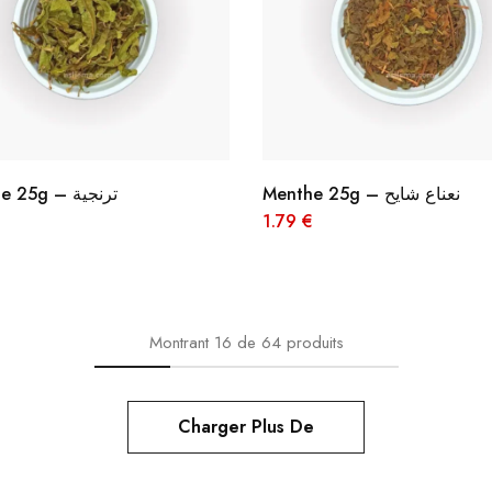
Menthe 25g – نعناع شايح
Verveine 25g – ترنجية
1.79
€
Montrant
16
de
64
produits
Charger Plus De