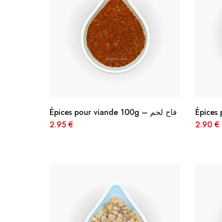
Épices pour viande 100g – فاح لحم
2.95
€
2.90
€