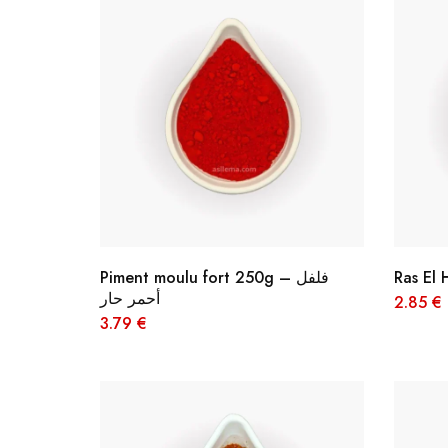
Piment moulu fort 250g – فلفل
أحمر حار
2.85
€
3.79
€