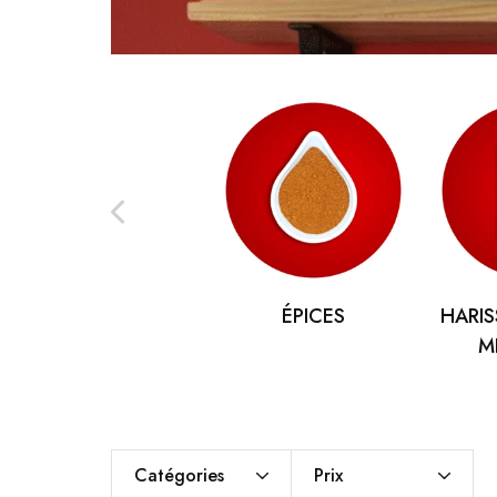
TARKIBA
TO7FA
TANIT
TAKALIDNA
ROOTS
RAWNAQ
ÉPICES
HARIS
GANGNAM STORE
M
PERLES UNIVERS
MIZAM
FRAMELAB
Catégories
Prix