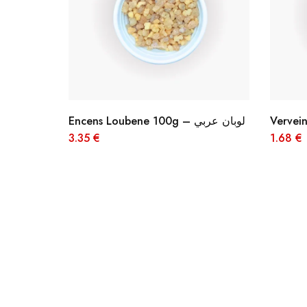
Encens Loubene 100g – لوبان عربي
3.35
€
1.68
€