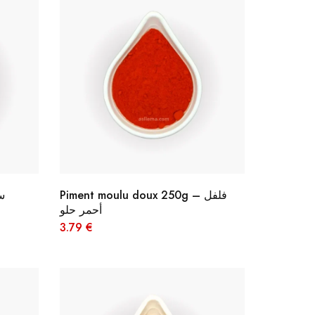
Piment moulu doux 250g – فلفل
 سواك
أحمر حلو
3.79
€