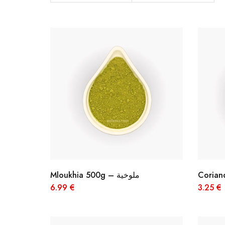
JOURNEYS
MISS CHIC COUTURE
INARA
Mloukhia 500g – ملوخية
6.99
€
3.25
€