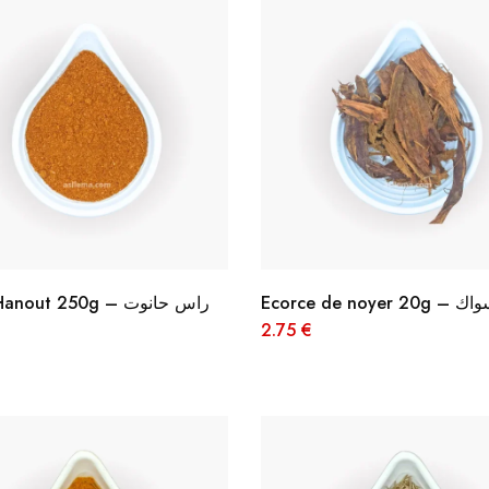
Ecorce de noyer 20g –
Ras El Hanout 250g – راس حانوت
2.75
€