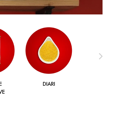
E
DIARI
LÉGUMES SECS
VE