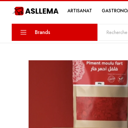
ARTISANAT
GASTRONO
Asllema
Brands
KARINA
PETIT SAVOIR
MAWLETY
THE DATE
MY SWEETS PASTRY
MY STORY COSMETICS
ZIN