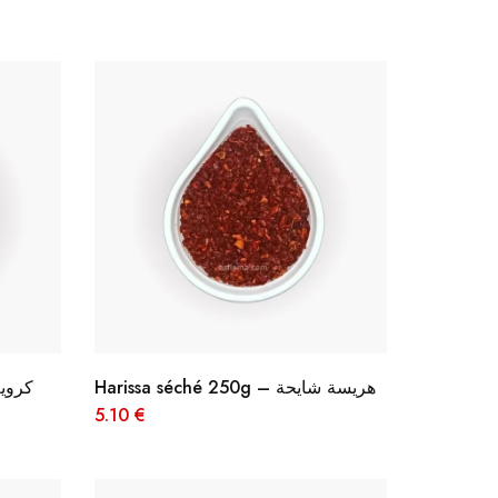
Harissa séché 250g – هريسة شايحة
كروية مرحية
5.10
€