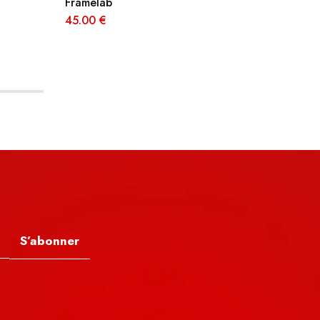
Framelab
35.00
€
45.00
€
S’abonner