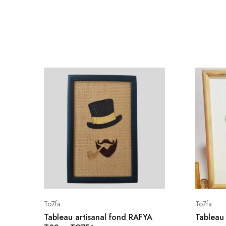
JOURNEYS
MISS CHIC COUTURE
INARA
To7fa
To7fa
Tableau artisanal fond RAFYA
Tableau