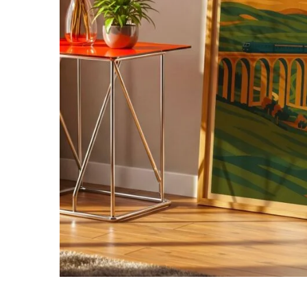
TARKIBA
TO7FA
TANIT
TAKALIDNA
ROOTS
RAWNAQ
GANGNAM STORE
PERLES UNIVERS
MIZAM
FRAMELAB