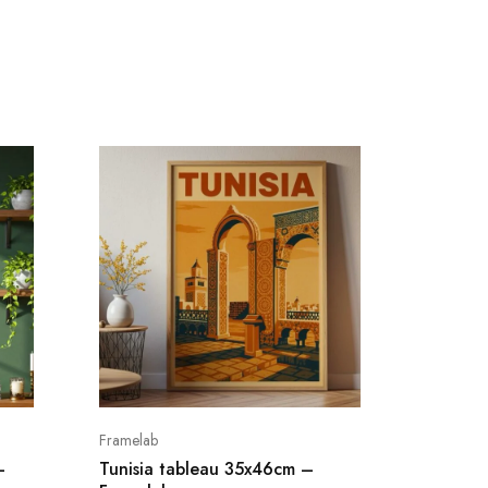
Framelab
To7fa
–
Tunisia tableau 35x46cm –
Tableau