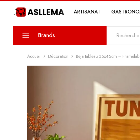
ARTISANAT
GASTRONO
Asllema
Brands
KARINA
Accueil
Décoration
Béja tableau 35x46cm – Framelab
PETIT SAVOIR
MAWLETY
THE DATE
MY SWEETS PASTRY
MY STORY COSMETICS
ZIN