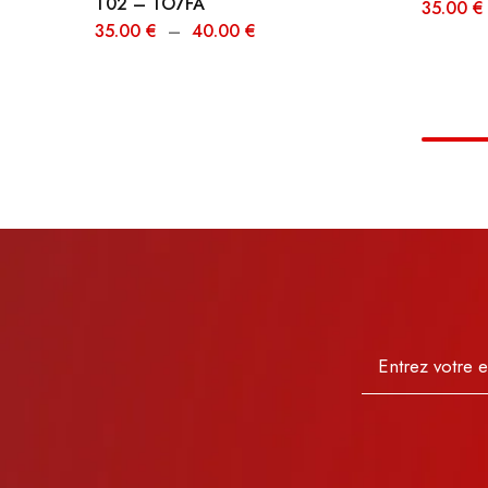
T02 – TO7FA
35.00
€
35.00
€
–
40.00
€