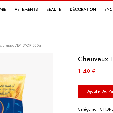
MIE
VÊTEMENTS
BEAUTÉ
DÉCORATION
ENC
x d’anges L’EPI D’OR 500g
Cheuveux D
1.49
€
Ajouter Au P
Catégorie:
CHOR