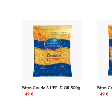
JOURNEYS
MISS CHIC COUTURE
INARA
Pâtes Coude 3 L’EPI D’OR 500g
Pâtes C
1.49
€
1.49
€