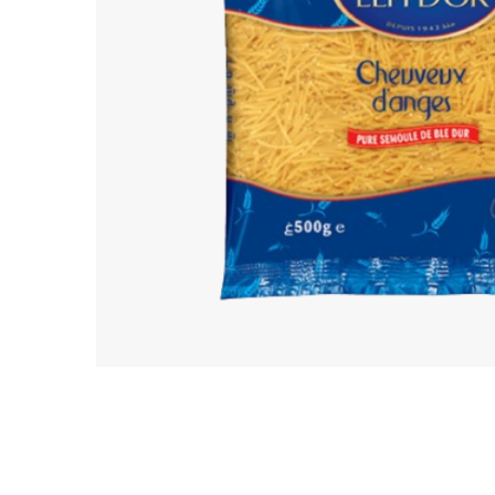
TARKIBA
TO7FA
TANIT
TAKALIDNA
ROOTS
RAWNAQ
GANGNAM STORE
PERLES UNIVERS
MIZAM
FRAMELAB