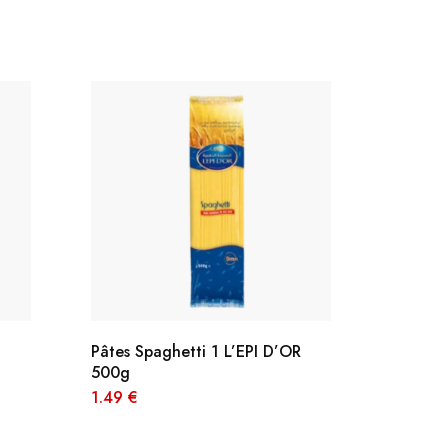
Pâtes Spaghetti 1 L’EPI D’OR
Chorba fri
500g
ة دياري
1.49
€
2.39
€