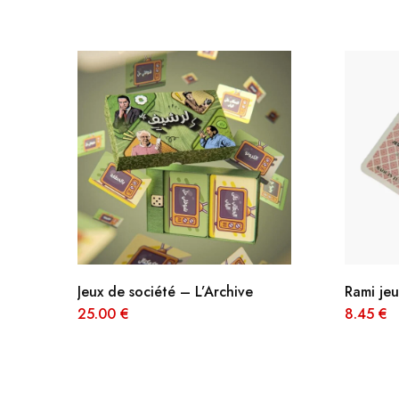
Jeux de société – L’Archive
Rami jeu
25.00
€
8.45
€