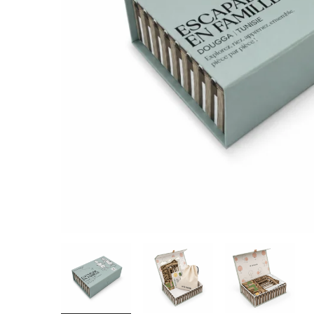
TARKIBA
TO7FA
TANIT
TAKALIDNA
ROOTS
RAWNAQ
GANGNAM STORE
PERLES UNIVERS
MIZAM
FRAMELAB