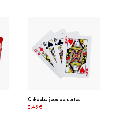
Chkobba jeux de cartes
Petit Savo
2.45
€
Petits 
86.00