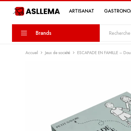
ARTISANAT
GASTRONO
Asllema
Brands
KARINA
Accueil
Jeux de société
ESCAPADE EN FAMILLE – Dou
PETIT SAVOIR
MAWLETY
THE DATE
MY SWEETS PASTRY
MY STORY COSMETICS
ZIN