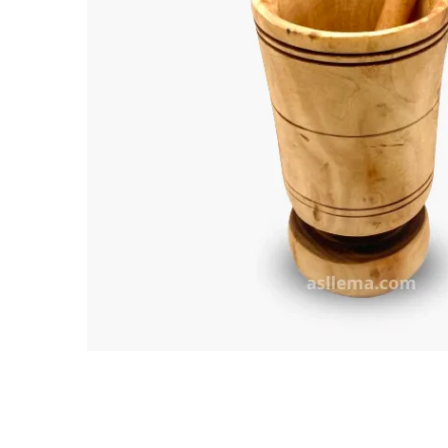
TARKIBA
TO7FA
TANIT
TAKALIDNA
ROOTS
RAWNAQ
GANGNAM STORE
PERLES UNIVERS
MIZAM
FRAMELAB