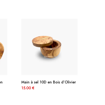
en
Main à sel 10D en Bois d’Olivier
Louche 
15.00
€
28.00