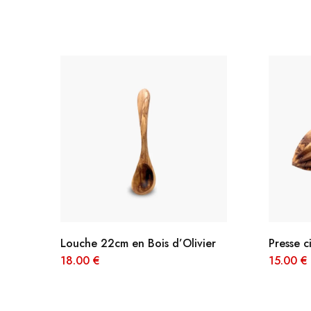
JOURNEYS
MISS CHIC COUTURE
INARA
Louche 22cm en Bois d’Olivier
Presse c
18.00
€
15.00
€