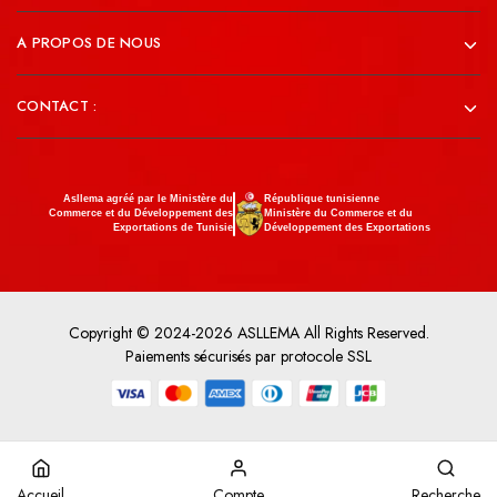
A PROPOS DE NOUS
CONTACT :
Asllema agréé par le Ministère du
République tunisienne
Commerce et du Développement des
Ministère du Commerce et du
Exportations de Tunisie
Développement des Exportations
Copyright © 2024-2026 ASLLEMA All Rights Reserved.
Paiements sécurisés par protocole SSL
Accueil
Compte
Recherche