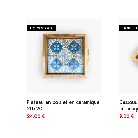
JOURNEYS
MISS CHIC COUTURE
HORS STOCK
HORS S
INARA
Plateau en bois et en céramique
Dessous 
20×20
céramiq
24.00
€
9.00
€