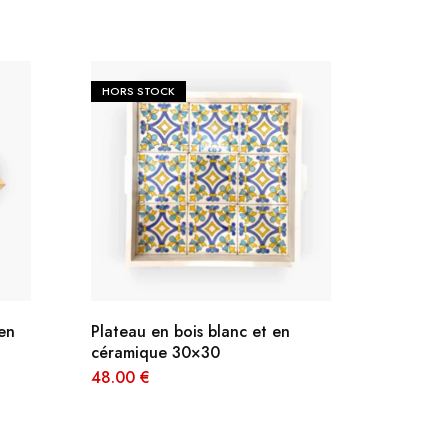
HORS STOCK
HORS S
 en
Plateau en bois blanc et en
Plateau
céramique 30×30
30×30
48.00
€
48.00