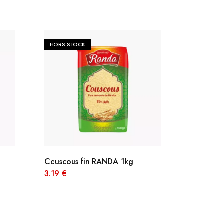
HORS STOCK
HORS S
Couscous fin RANDA 1kg
Cousco
3.19
€
3.19
€