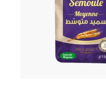
TARKIBA
TO7FA
TANIT
TAKALIDNA
ROOTS
RAWNAQ
GANGNAM STORE
PERLES UNIVERS
MIZAM
FRAMELAB