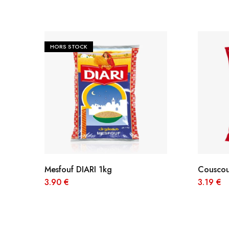
JOURNEYS
MISS CHIC COUTURE
HORS STOCK
INARA
Mesfouf DIARI 1kg
Couscou
3.90
€
3.19
€