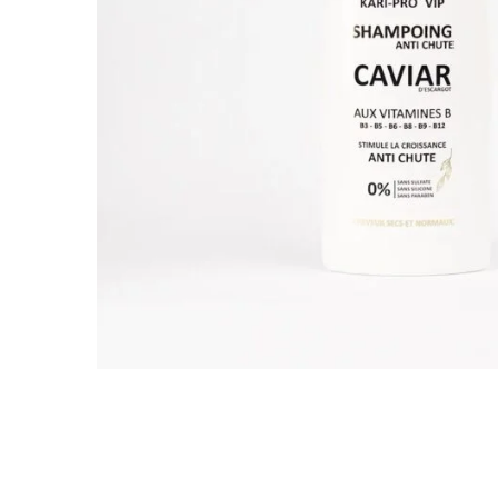
TARKIBA
TO7FA
TANIT
TAKALIDNA
ROOTS
RAWNAQ
GANGNAM STORE
PERLES UNIVERS
MIZAM
FRAMELAB