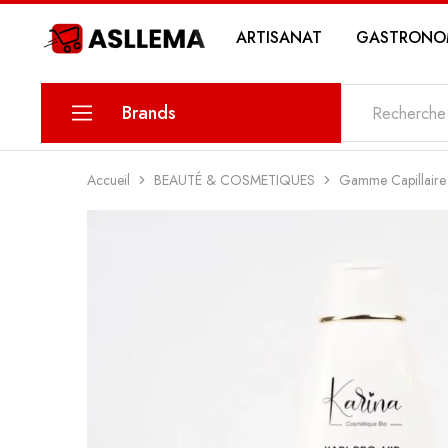
ARTISANAT
GASTRONO
Asllema
Brands
KARINA
Accueil
BEAUTÉ & COSMETIQUES
Gamme Capillaire
PETIT SAVOIR
MAWLETY
THE DATE
MY SWEETS PASTRY
MY STORY COSMETICS
ZIN