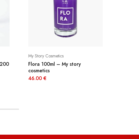
My Story Cosmetics
Mawlety
 200
Flora 100ml – My story
Lotion 
cosmetics
MAWLE
46.00
€
20.50