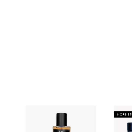
JOURNEYS
MISS CHIC COUTURE
INARA
HORS S