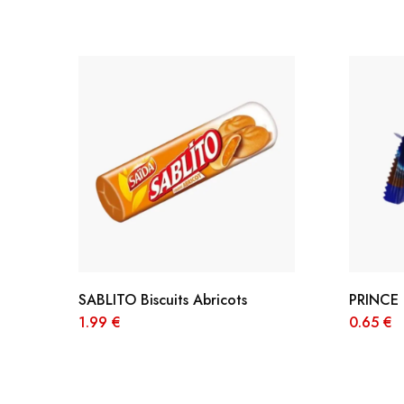
JOURNEYS
MISS CHIC COUTURE
INARA
SABLITO Biscuits Abricots
PRINCE 
1.99
€
0.65
€