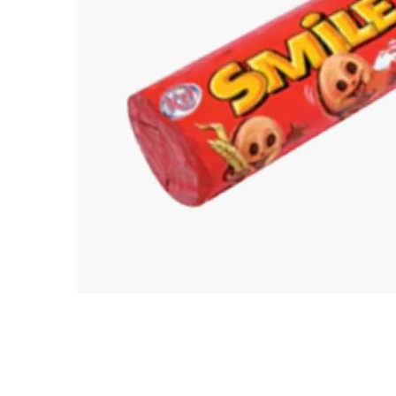
TARKIBA
TO7FA
TANIT
TAKALIDNA
ROOTS
RAWNAQ
GANGNAM STORE
PERLES UNIVERS
MIZAM
FRAMELAB