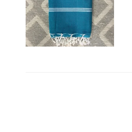
TARKIBA
TO7FA
TANIT
TAKALIDNA
ROOTS
RAWNAQ
GANGNAM STORE
PERLES UNIVERS
MIZAM
FRAMELAB