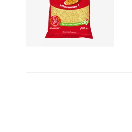
TARKIBA
TO7FA
TANIT
TAKALIDNA
ROOTS
RAWNAQ
GANGNAM STORE
PERLES UNIVERS
MIZAM
FRAMELAB