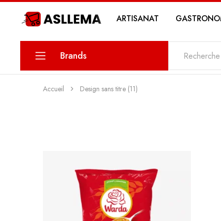
ARTISANAT
GASTRONO
Asllema
Brands
KARINA
Accueil
Design sans titre (11)
PETIT SAVOIR
MAWLETY
THE DATE
MY SWEETS PASTRY
MY STORY COSMETICS
ZIN