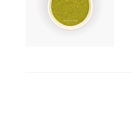
TARKIBA
TO7FA
TANIT
TAKALIDNA
ROOTS
RAWNAQ
GANGNAM STORE
PERLES UNIVERS
MIZAM
FRAMELAB