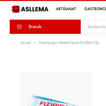
ARTISANAT
GASTRONO
Asllema
Brands
KARINA
Accueil
Chewing gum Menthe fraiche FLORIDA 17g
PETIT SAVOIR
MAWLETY
THE DATE
MY SWEETS PASTRY
MY STORY COSMETICS
ZIN