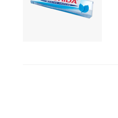
TARKIBA
TO7FA
TANIT
TAKALIDNA
ROOTS
RAWNAQ
GANGNAM STORE
PERLES UNIVERS
MIZAM
FRAMELAB