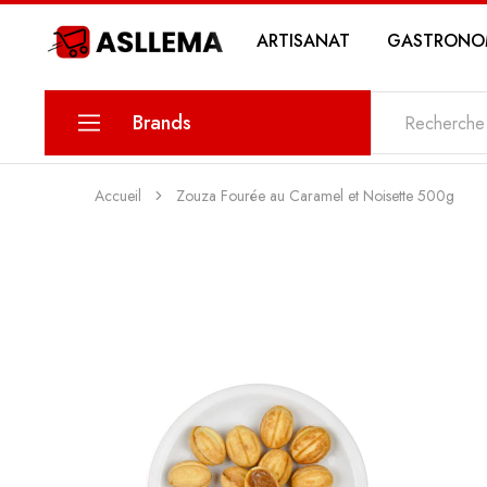
ARTISANAT
GASTRONO
Asllema
Brands
KARINA
Accueil
Zouza Fourée au Caramel et Noisette 500g
PETIT SAVOIR
MAWLETY
THE DATE
MY SWEETS PASTRY
MY STORY COSMETICS
ZIN