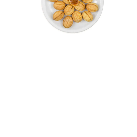
TARKIBA
TO7FA
TANIT
TAKALIDNA
ROOTS
RAWNAQ
GANGNAM STORE
PERLES UNIVERS
MIZAM
FRAMELAB