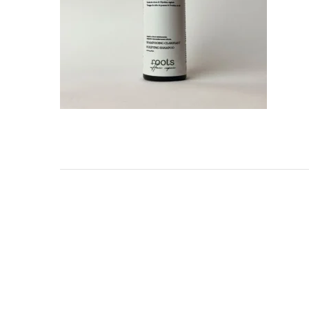
TARKIBA
TO7FA
TANIT
TAKALIDNA
ROOTS
RAWNAQ
GANGNAM STORE
PERLES UNIVERS
MIZAM
FRAMELAB