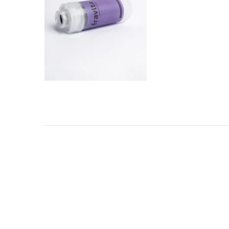
TARKIBA
TO7FA
TANIT
TAKALIDNA
ROOTS
RAWNAQ
GANGNAM STORE
PERLES UNIVERS
MIZAM
FRAMELAB