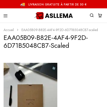
LIVRAISON GRATUITE À PARTIR DE 50 €
Asllema
Accueil
EAA05B09-B82E-4AF4-9F2D-6D71B5048CB7-scaled
EAA05B09-B82E-4AF4-9F2D-
6D71B5048CB7-Scaled