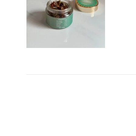
TARKIBA
TO7FA
TANIT
TAKALIDNA
ROOTS
RAWNAQ
GANGNAM STORE
PERLES UNIVERS
MIZAM
FRAMELAB