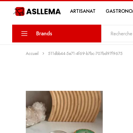
ARTISANAT
GASTRONO
Asllema
Brands
KARINA
Accueil
511dbb44-5a71-4f69-b7bc-707bd97f9675
PETIT SAVOIR
MAWLETY
THE DATE
MY SWEETS PASTRY
MY STORY COSMETICS
ZIN