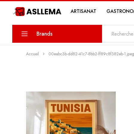
ARTISANAT
GASTRONO
Asllema
Brands
KARINA
Accueil
00eabc3b-dd82-41c7-8bb2-ff89c8f382eb-1.jpe
PETIT SAVOIR
MAWLETY
THE DATE
MY SWEETS PASTRY
MY STORY COSMETICS
ZIN