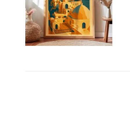
TARKIBA
TO7FA
TANIT
TAKALIDNA
ROOTS
RAWNAQ
GANGNAM STORE
PERLES UNIVERS
MIZAM
FRAMELAB