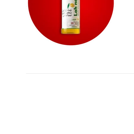
TARKIBA
TO7FA
TANIT
TAKALIDNA
ROOTS
RAWNAQ
GANGNAM STORE
PERLES UNIVERS
MIZAM
FRAMELAB