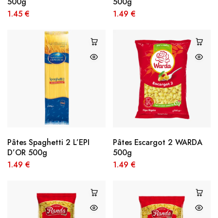
500g
500g
1.45
€
1.49
€
Pâtes Spaghetti 2 L’EPI
Pâtes Escargot 2 WARDA
D’OR 500g
500g
1.49
€
1.49
€