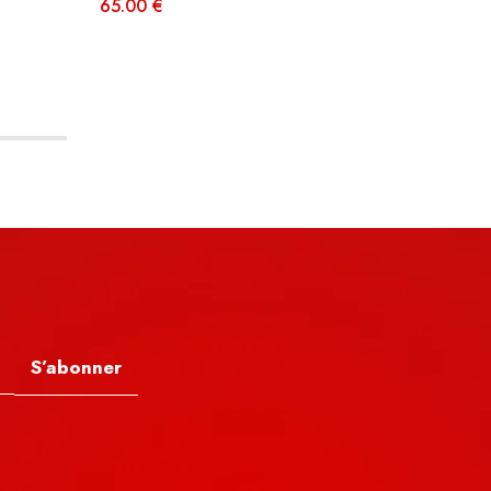
65.00
€
65.00
S’abonner