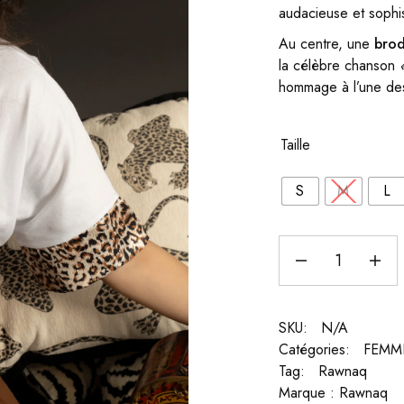
audacieuse et sophi
Au centre, une
brod
la célèbre chanson
hommage à l’une des
Taille
S
M
L
SKU:
N/A
Catégories:
FEMM
Tag:
Rawnaq
Marque :
Rawnaq