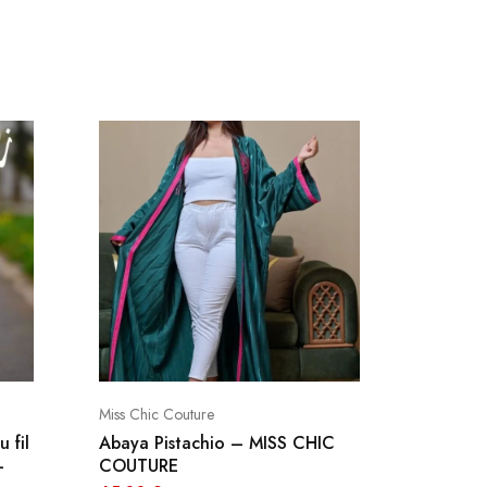
Miss Chic Couture
Miss Chic
 fil
Abaya Pistachio – MISS CHIC
Abaya 
–
COUTURE
COUTU