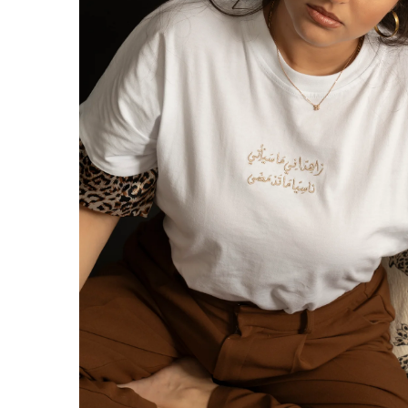
TARKIBA
TO7FA
TANIT
TAKALIDNA
ROOTS
RAWNAQ
GANGNAM STORE
PERLES UNIVERS
MIZAM
FRAMELAB