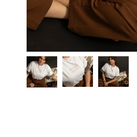
JOURNEYS
MISS CHIC COUTURE
INARA