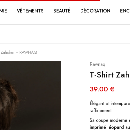
MIE
VÊTEMENTS
BEAUTÉ
DÉCORATION
ENC
rt Zahidan – RAWNAQ
Rawnaq
T-Shirt Z
39.00
€
Élégant et intempore
raffinement.
Sa coupe moderne e
imprimé léopard
au